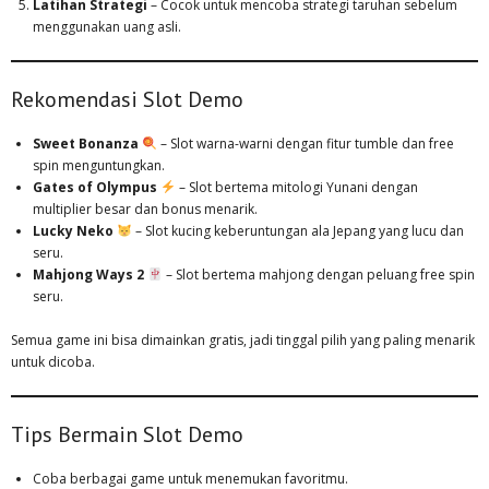
Latihan Strategi
– Cocok untuk mencoba strategi taruhan sebelum
menggunakan uang asli.
Rekomendasi Slot Demo
Sweet Bonanza
– Slot warna-warni dengan fitur tumble dan free
spin menguntungkan.
Gates of Olympus
– Slot bertema mitologi Yunani dengan
multiplier besar dan bonus menarik.
Lucky Neko
– Slot kucing keberuntungan ala Jepang yang lucu dan
seru.
Mahjong Ways 2
– Slot bertema mahjong dengan peluang free spin
seru.
Semua game ini bisa dimainkan gratis, jadi tinggal pilih yang paling menarik
untuk dicoba.
Tips Bermain Slot Demo
Coba berbagai game untuk menemukan favoritmu.