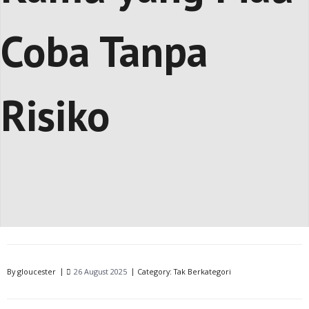
Coba Tanpa
Risiko
By
gloucester
26 August 2025
Category:
Tak Berkategori