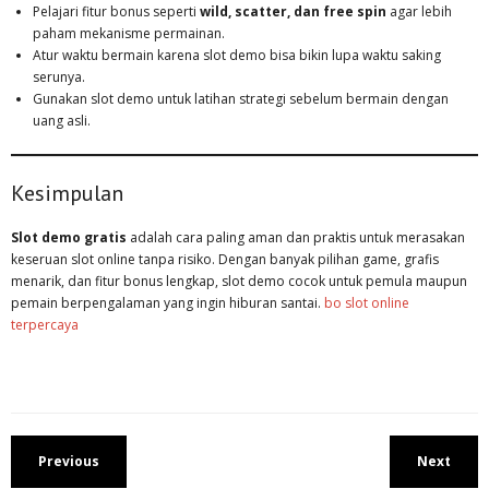
Pelajari fitur bonus seperti
wild, scatter, dan free spin
agar lebih
paham mekanisme permainan.
Atur waktu bermain karena slot demo bisa bikin lupa waktu saking
serunya.
Gunakan slot demo untuk latihan strategi sebelum bermain dengan
uang asli.
Kesimpulan
Slot demo gratis
adalah cara paling aman dan praktis untuk merasakan
keseruan slot online tanpa risiko. Dengan banyak pilihan game, grafis
menarik, dan fitur bonus lengkap, slot demo cocok untuk pemula maupun
pemain berpengalaman yang ingin hiburan santai.
bo slot online
terpercaya
Previous
Next